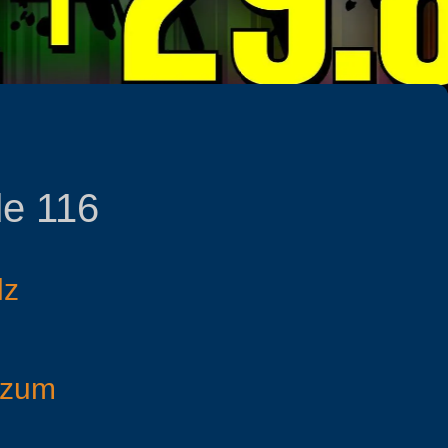
de 116
lz