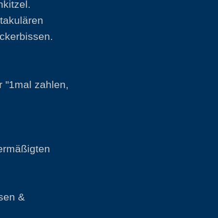
kitzel.
ktakulären
eckerbissen.
 "1mal zahlen,
 ermäßigten
isen &