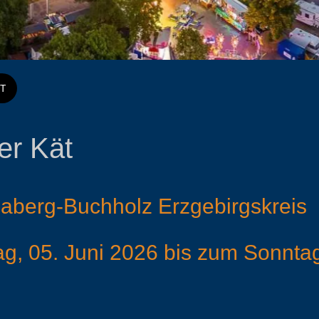
T
er Kät
naberg-Buchholz Erzgebirgskreis