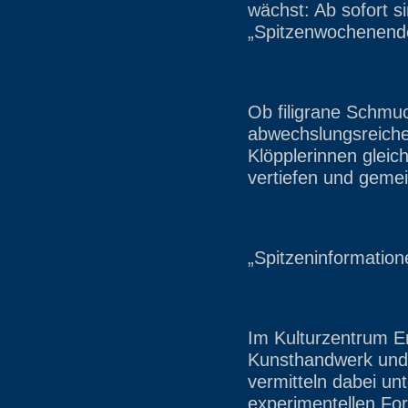
wächst: Ab sofort s
„Spitzenwochenend
Ob filigrane Schmu
abwechslungsreiche
Klöpplerinnen gleic
vertiefen und gemei
„Spitzeninformatio
Im Kulturzentrum E
Kunsthandwerk und 
vermitteln dabei un
experimentellen Fo