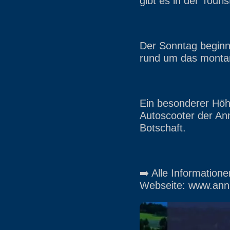
gibt es in der Touri
Der Sonntag beginnt 
rund um das monta
Ein besonderer Höhepunkt
Autoscooter der An
Botschaft.
➡️ Alle Information
Webseite: www.anna