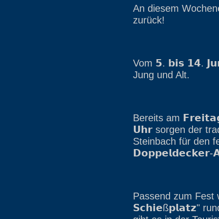
An diesem Wochenend
zurück!
Vom 𝟱. 𝗯𝗶𝘀 𝟭𝟰. 
Jung und Alt.
Bereits am 𝗙𝗿𝗲𝗶𝘁𝗮
𝗨𝗵𝗿 sorgen der tr
Steinbach für den fe
𝗗𝗼𝗽𝗽𝗲𝗹𝗱𝗲𝗰𝗸𝗲𝗿-𝗔
Passend zum Fest wird 
𝗦𝗰𝗵𝗶𝗲ß𝗽𝗹𝗮𝘁