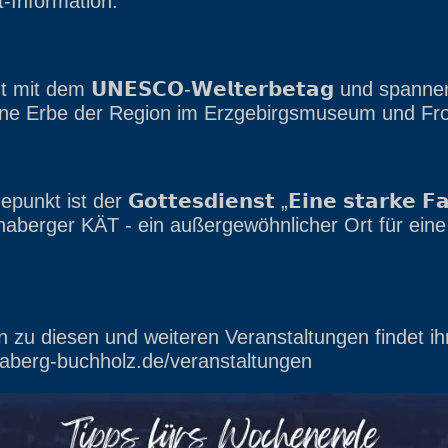
st-Information.
mit dem 𝗨𝗡𝗘𝗦𝗖𝗢-𝗪𝗲𝗹𝘁𝗲𝗿𝗯𝗲𝘁𝗮𝗴 und spa
ne Erbe der Region im Erzgebirgsmuseum und F
 ist der 𝗚𝗼𝘁𝘁𝗲𝘀𝗱𝗶𝗲𝗻𝘀𝘁 „𝗘𝗶𝗻𝗲 𝘀𝘁𝗮𝗿𝗸𝗲 𝗙𝗮
naberger KÄT - ein außergewöhnlicher Ort für ein
en zu diesen und weiteren Veranstaltungen findet ih
berg-buchholz.de/veranstaltungen