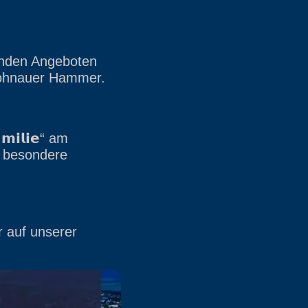
nnenden Angeboten
rohnauer Hammer.
𝗺𝗶𝗹𝗶𝗲“ am
e besondere
r auf unserer