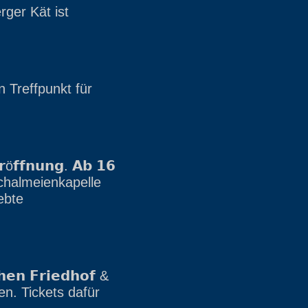
rger Kät ist
in Treffpunkt für
ö𝗳𝗳𝗻𝘂𝗻𝗴. 𝗔𝗯 𝟭𝟲
Schalmeienkapelle
ebte
𝗻 𝗙𝗿𝗶𝗲𝗱𝗵𝗼𝗳 &
en. Tickets dafür