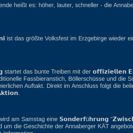
e heißt es: höher, lauter, schneller - die Annabe
𝗝𝘂𝗻𝗶 ist das größte Volksfest im Erzgebirge wieder e
 startet das bunte Treiben mit der 𝗼𝗳𝗳𝗶𝘇𝗶𝗲𝗹𝗹𝗲𝗻 𝗘𝗿
aditionelle Fassbieranstich, Böllerschüsse und die 
ierlichen Auftakt. Direkt im Anschluss folgt die beli
𝗸𝘁𝗶𝗼𝗻.
am Samstag eine 𝗦𝗼𝗻𝗱𝗲𝗿𝗳ü𝗵𝗿𝘂𝗻𝗴 "𝗭𝘄𝗶𝘀𝗰𝗵𝗲
" rund um die Geschichte der Annaberger KÄT angebot